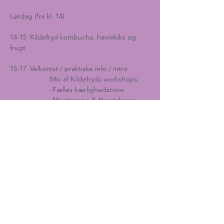
Lørdag​​​ (fra kl. 14)
14-15	Kildefryd kombucha, havrekiks og 
frugt
15-17	Velkomst / praktiske info / intro
		Mix af Kildefryds workshops:
		-Fælles kærlighedstone
       	  	-Mantrasang & Heartdance
       		-Chakra meditation
      		-Krystal-synge-skåle koncert
      		-Livets symbol
     		-Meditation & stilhed
17-18	Hvilepause / rundvisning på Kildefryd 
området
​18-19	Festmiddag med dessert
19-20	Hygge og te/kaffe i Caféen
20      	Slut