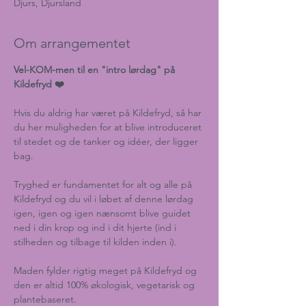
Djurs, Djursland
Om arrangementet
Vel-KOM-men til en "intro lørdag" på 
Kildefryd ❤️
Hvis du aldrig har været på Kildefryd, så har 
du her muligheden for at blive introduceret 
til stedet og de tanker og idéer, der ligger 
bag.
Tryghed er fundamentet for alt og alle på 
Kildefryd og du vil i løbet af denne lørdag 
igen, igen og igen nænsomt blive guidet 
ned i din krop og ind i dit hjerte (ind i 
stilheden og tilbage til kilden inden i).
Maden fylder rigtig meget på Kildefryd og 
den er altid 100% økologisk, vegetarisk og 
plantebaseret.